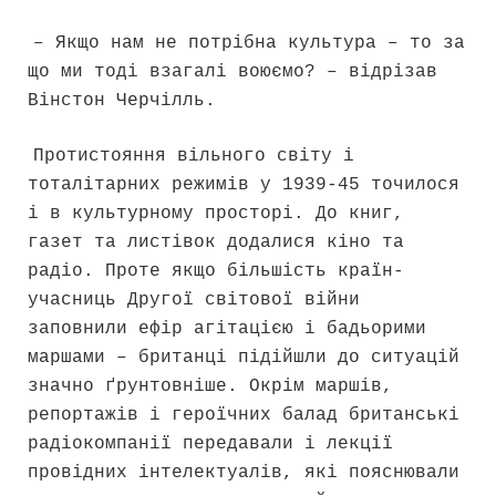
– Якщо нам не потрібна культура – то за
що ми тоді взагалі воюємо? – відрізав
Вінстон Черчілль.
Протистояння вільного світу і
тоталітарних режимів у 1939-45 точилося
і в культурному просторі. До книг,
газет та листівок додалися кіно та
радіо. Проте якщо більшість країн-
учасниць Другої світової війни
заповнили ефір агітацією і бадьорими
маршами – британці підійшли до ситуацій
значно ґрунтовніше. Окрім маршів,
репортажів і героїчних балад британські
радіокомпанії передавали і лекції
провідних інтелектуалів, які пояснювали