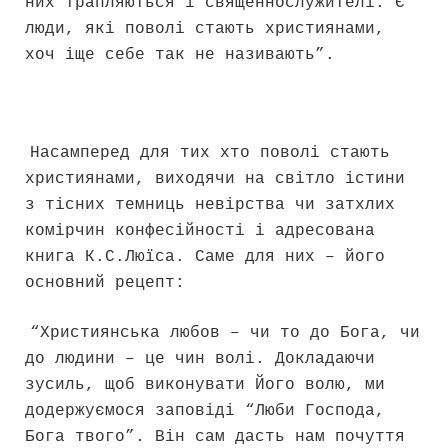
них трапляються і священнослужителі. Є
люди, які поволі стають християнами,
хоч іще себе так не називають”.
Насамперед для тих хто поволі стають
християнами, виходячи на світло істини
з тісних темниць невірства чи затхлих
комірчин конфесійності і адресована
книга К.С.Люїса. Саме для них – його
основний рецепт:
“Християнська любов – чи то до Бога, чи
до людини – це чин волі. Докладаючи
зусиль, щоб виконувати Його волю, ми
додержуємося заповіді “Люби Господа,
Бога твого”. Він сам дасть нам почуття