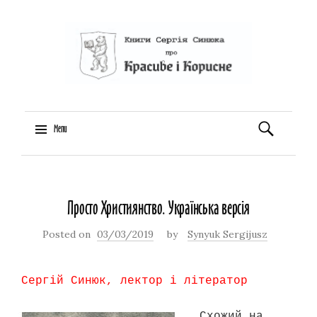
Пошук:
Menu
Skip
to
Просто Християнство. Українська версія
content
Posted on
03/03/2019
by
Synyuk Sergijusz
Сергій Синюк, лектор і літератор
Схожий на