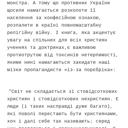
монстра. А тому що противник України
щосили намагається розколоти її
населення за конфесійною ознакою,
розпалити в країні повномасштабну
релігійну війну. І книга, яка акцентує
увагу на спільних для всіх християн
ученнях та доктринах,є важливою
протиотрутою від токсинів нетерпимості,
якими нині намагаються закидати наші
мізки пропагандисти «із-за порєбріка»:
“Світ не складається зі стовідсоткових
християн і стовідсоткових нехристиян. Є
люди (і таких насправді дуже багато),
які поволі перестають бути християнами,
хоч і далі себе так називають; серед