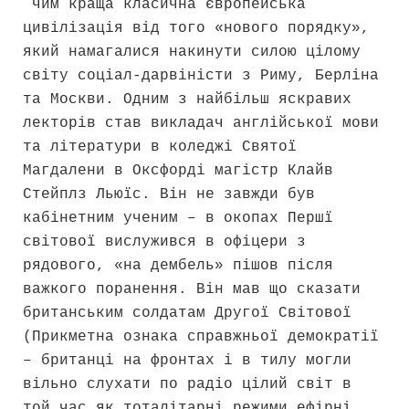
чим краща класична європейська
цивілізація від того «нового порядку»,
який намагалися накинути силою цілому
світу соціал-дарвіністи з Риму, Берліна
та Москви. Одним з найбільш яскравих
лекторів став викладач англійської мови
та літератури в коледжі Святої
Магдалени в Оксфорді магістр Клайв
Стейплз Льюїс. Він не завжди був
кабінетним ученим – в окопах Першї
світової вислужився в офіцери з
рядового, «на дембель» пішов після
важкого поранення. Він мав що сказати
британським солдатам Другої Світової
(Прикметна ознака справжньої демократії
– британці на фронтах і в тилу могли
вільно слухати по радіо цілий світ в
той час як тоталітарні режими ефірні