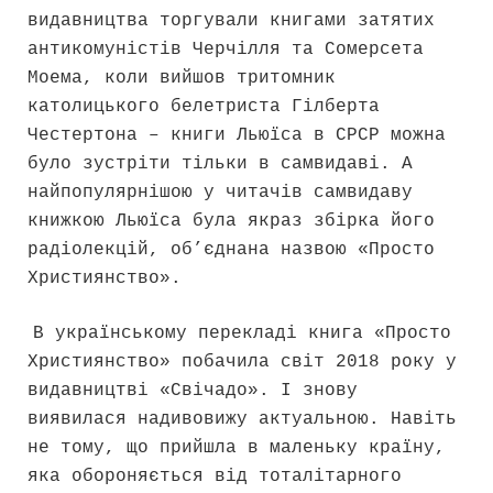
видавництва торгували книгами затятих
антикомуністів Черчілля та Сомерсета
Моема, коли вийшов тритомник
католицького белетриста Гілберта
Честертона – книги Льюїса в СРСР можна
було зустріти тільки в самвидаві. А
найпопулярнішою у читачів самвидаву
книжкою Льюїса була якраз збірка його
радіолекцій, об’єднана назвою «Просто
Християнство».
В українському перекладі книга «Просто
Християнство» побачила світ 2018 року у
видавництві «Свічадо». І знову
виявилася надивовижу актуальною. Навіть
не тому, що прийшла в маленьку країну,
яка обороняється від тоталітарного