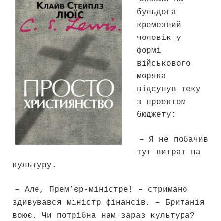
бульдога
кремезний
чоловік у
формі
військового
моряка
відсунув теку
з проектом
бюджету:
– Я не побачив
тут витрат на
культуру.
– Але, Прем’єр-міністре! – стримано
здивувався міністр фінансів. – Британія
воює. Чи потрібна нам зараз культура?