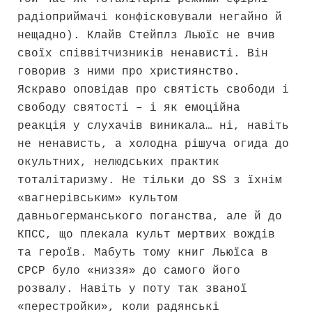
радіоприймачі конфісковували негайно й
нещадно). Клайв Стейплз Льюїс не вчив
своїх співвітчизників ненависті. Він
говорив з ними про християнство.
Яскраво оповідав про святість свободи і
свободу святості – і як емоційна
реакція у слухачів виникала… ні, навіть
не ненависть, а холодна рішуча огида до
окультних, нелюдських практик
тоталітаризму. Не тільки до SS з їхнім
«вагнерівським» культом
давньогерманського поганства, але й до
КПСС, що плекала культ мертвих вождів
та героїв. Мабуть тому книг Льюїса в
СРСР було «низзя» до самого його
розвалу. Навіть у поту так званої
«перестройки», коли радянські