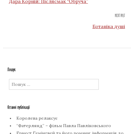
Дара Корній: Післясмак “Обруча”
NEXT POST
Ботаніка душі
Пошук
Пошук:
Останні публікації
Королева релаксує
“Фатерлянд” – фільм Павла Павліковського
Ернест Гемінгвей та його романи: інформація до