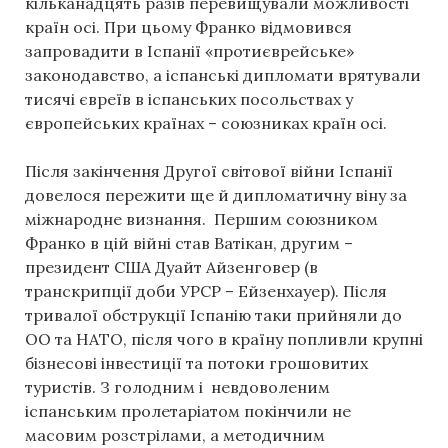
кільканадцять разів перевищували можливості
країн осі. При цьому Франко відмовився
запровадити в Іспанії «протиєврейське»
законодавство, а іспанські дипломати врятували
тисячі євреїв в іспанських посольствах у
європейських країнах – союзниках країн осі.
Після закінчення Другої світової війни Іспанії
довелося пережити ще й дипломатичну віну за
міжнародне визнання. Першим союзником
Франко в цій війні став Ватікан, другим –
президент США Дуайт Айзенговер (в
транскрипції доби УРСР – Ейзенхауер). Після
тривалої обструкції Іспанію таки прийняли до
ОО та НАТО, після чого в країну попливли крупні
бізнесові інвестиції та потоки грошовитих
туристів. З голодним і невдоволеним
іспанським пролетаріатом покінчили не
масовим розстрілами, а методичним