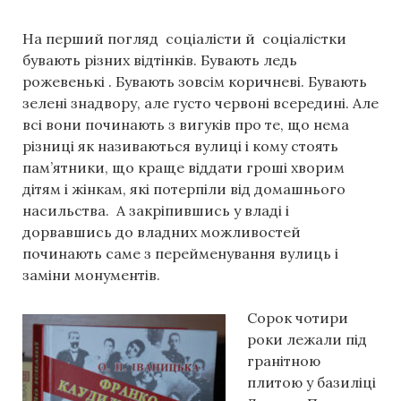
На перший погляд соціалісти й соціалістки
бувають різних відтінків. Бувають ледь
рожевенькі . Бувають зовсім коричневі. Бувають
зелені знадвору, але густо червоні всередині. Але
всі вони починають з вигуків про те, що нема
різниці як називаються вулиці і кому стоять
пам’ятники, що краще віддати гроші хворим
дітям і жінкам, які потерпіли від домашнього
насильства. А закріпившись у владі і
дорвавшись до владних можливостей
починають саме з перейменування вулиць і
заміни монументів.
Сорок чотири
роки лежали під
гранітною
плитою у базиліці