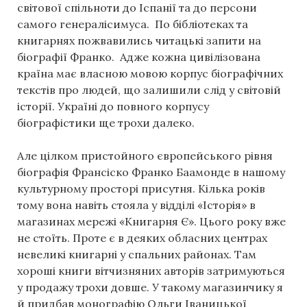
світової спільноти до Іспанії та до персони
самого генералісимуса. По бібліотеках та
книгарнях пожвавились читацькі запити на
біографії Франко. Адже кожна цивілізована
країна має власною мовою корпус біографічних
текстів про людей, що залишили слід у світовій
історії. Україні до повного корпусу
біографістики ще трохи далеко.
Але цілком пристойного європейського рівня
біографія Франсіско Франко Баамонде в нашому
культурному просторі присутня. Кілька років
тому вона навіть стояла у відділі «Історія» в
магазинах мережі «Книгарня Є». Цього року вже
не стоїть. Проте є в деяких обласних центрах
невеликі книгарні у спальних районах. Там
хороші книги вітчизняних авторів затримуються
у продажу трохи довше. У такому магазинчику я
й придбав монографію Ольги Іваницької