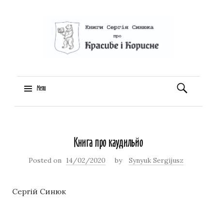
Пошук:
Menu
Skip
to
Книга про каудильйо
content
Posted on
14/02/2020
by
Synyuk Sergijusz
Сергій Синюк