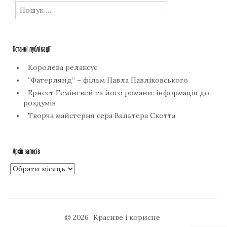
Пошук:
Останні публікації
Королева релаксує
“Фатерлянд” – фільм Павла Павліковського
Ернест Гемінгвей та його романи: інформація до
роздумів
Творча майстерня сера Вальтера Скотта
Архів записів
Архів
записів
© 2026
Красиве і корисне