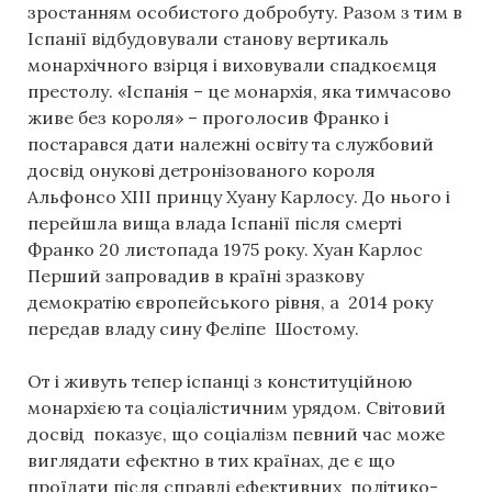
зростанням особистого добробуту. Разом з тим в
Іспанії відбудовували станову вертикаль
монархічного взірця і виховували спадкоємця
престолу. «Іспанія – це монархія, яка тимчасово
живе без короля» – проголосив Франко і
постарався дати належні освіту та службовий
досвід онукові детронізованого короля
Альфонсо ХІІІ принцу Хуану Карлосу. До нього і
перейшла вища влада Іспанії після смерті
Франко 20 листопада 1975 року. Хуан Карлос
Перший запровадив в країні зразкову
демократію європейського рівня, а 2014 року
передав владу сину Феліпе Шостому.
От і живуть тепер іспанці з конституційною
монархією та соціалістичним урядом. Світовий
досвід показує, що соціалізм певний час може
виглядати ефектно в тих країнах, де є що
проїдати після справді ефективних політико-