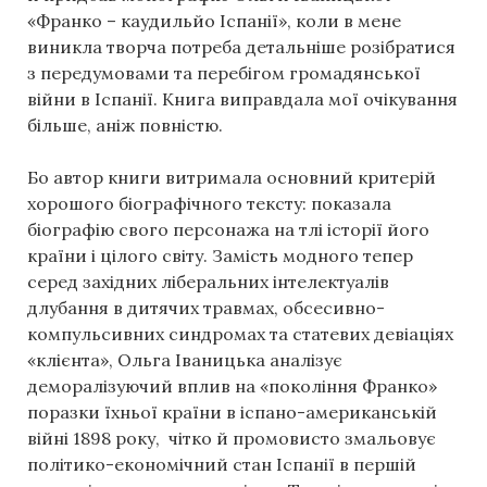
«Франко – каудильйо Іспанії», коли в мене
виникла творча потреба детальніше розібратися
з передумовами та перебігом громадянської
війни в Іспанії. Книга виправдала мої очікування
більше, аніж повністю.
Бо автор книги витримала основний критерій
хорошого біографічного тексту: показала
біографію свого персонажа на тлі історії його
країни і цілого світу. Замість модного тепер
серед західних ліберальних інтелектуалів
длубання в дитячих травмах, обсесивно-
компульсивних синдромах та статевих девіаціях
«клієнта», Ольга Іваницька аналізує
деморалізуючий вплив на «покоління Франко»
поразки їхньої країни в іспано-американській
війні 1898 року, чітко й промовисто змальовує
політико-економічний стан Іспанії в першій