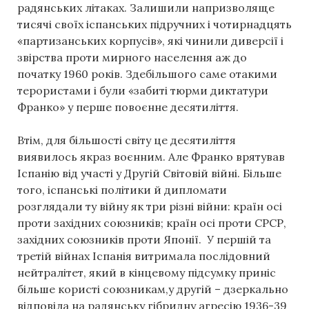
радянських літаках. Залишили напризволяще
тисячі своїх іспанських підручних і чотирнадцять
«партизанських корпусів», які чинили диверсії і
звірства проти мирного населення аж до
початку 1960 років. Здебільшого саме отакими
терористами і були «забиті тюрми диктатури
Франко» у перше повоєнне десятиліття.
Втім, для більшості світу це десятиліття
виявилось якраз воєнним. Але Франко врятував
Іспанію від участі у Другій Світовій війні. Більше
того, іспанські політики й дипломати
розглядали ту війну як три різні війни: країн осі
проти західних союзників; країн осі проти СРСР,
західних союзників проти Японії. У першій та
третій війнах Іспанія витримала послідовний
нейтралітет, який в кінцевому підсумку приніс
більше користі союзникам,у другій – дзеркально
відповіла на радянську гібридну агресію 1936-39