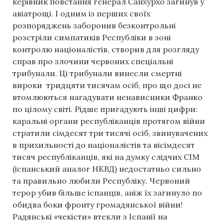
керівник повстання генерал Санхурхо загинув у
авіатрощі. І одним із перших своїх
розпоряджень заборонив безконтрольні
розстріли симпатиків Республіки в зоні
контролю націоналістів, створив для розгляду
справ про злочини червоних спеціальні
трибунали. Ці трибунали винесли смертні
вироки тридцяти тисячам осіб, про що досі не
втомлюються нагадувати ненависники Франко
по цілому світі. Рідше пригадують інші цифри:
каральні органи республіканців протягом війни
стратили сімдесят три тисячі осіб, звинувачених
в прихильності до націоналістів та вісімдесят
тисяч республіканців, які на думку слідчих СІМ
(іспанський аналог НКВД) недостатньо сильно
та правильно любили Республіку. Червоний
терор убив більше іспанців, аніж їх загинуло по
обидва боки фронту громадянської війни!
Радянські «чекісти» втекли з Іспанії на