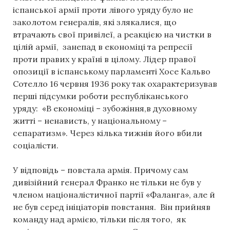
іспанської армії проти лівого уряду було не
заколотом генералів, які злякалися, що
втрачають свої привілеї, а реакцією на чистки в
цілій армії, занепад в економіці та репресії
проти правих у країні в цілому. Лідер правої
опозиції в іспанському парламенті Хосе Кальво
Сотелло 16 червня 1936 року так охарактеризував
перші підсумки роботи республіканського
уряду: «В економіці – зубожіння,в духовному
житті – ненависть, у національному –
сепаратизм». Через кілька тижнів його вбили
соціалісти.
У відповідь – повстала армія. Причому сам
дивізійний генерал Франко не тільки не був у
членом націоналістичної партії «Фаланга», але й
не був серед ініціаторів повстання. Він прийняв
команду над армією, тільки після того, як