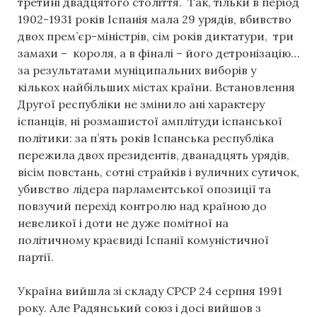
третині двадцятого століття. Так, тільки в період
1902-1931 років Іспанія мала 29 урядів, вбивство
двох прем’єр-міністрів, сім років диктатури, три
замахи – короля, а в фіналі – його детронізацію…
за результатами муніципальних виборів у
кількох найбільших містах країни. Встановлення
Другої республіки не змінило ані характеру
іспанців, ні розмашистої амплітуди іспанської
політики: за п’ять років Іспанська республіка
пережила двох президентів, дванадцять урядів,
вісім повстань, сотні страйків і вуличних сутичок,
убивство лідера парламентської опозиції та
повзучий перехід контролю над країною до
невеликої і доти не дуже помітної на
політичному краєвиді Іспанії комуністичної
партії.
Україна вийшла зі складу СРСР 24 серпня 1991
року. Але Радянський союз і досі вийшов з