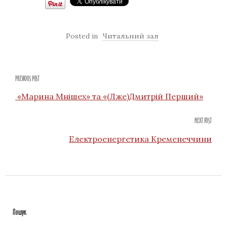
Posted in
Читальний зал
PREVIOUS POST
«Марина Мнішех» та «(Лже)Дмитрій Перший»
NEXT POST
Електроенергетика Кременеччини
Пошук