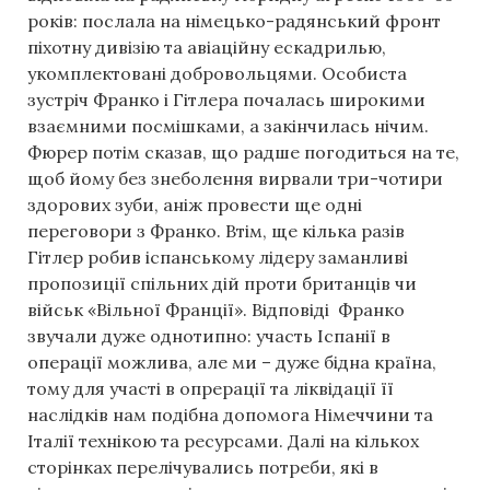
років: послала на німецько-радянський фронт
піхотну дивізію та авіаційну ескадрилью,
укомплектовані добровольцями. Особиста
зустріч Франко і Гітлера почалась широкими
взаємними посмішками, а закінчилась нічим.
Фюрер потім сказав, що радше погодиться на те,
щоб йому без знеболення вирвали три-чотири
здорових зуби, аніж провести ще одні
переговори з Франко. Втім, ще кілька разів
Гітлер робив іспанському лідеру заманливі
пропозиції спільних дій проти британців чи
військ «Вільної Франції». Відповіді Франко
звучали дуже однотипно: участь Іспанії в
операції можлива, але ми – дуже бідна країна,
тому для участі в опрерації та ліквідації її
наслідків нам подібна допомога Німеччини та
Італії технікою та ресурсами. Далі на кількох
сторінках перелічувались потреби, які в