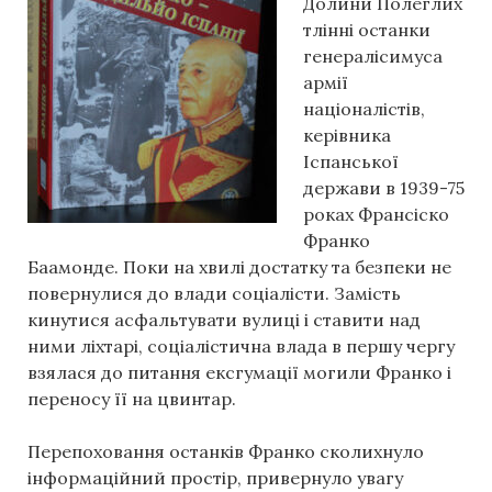
Долини Полеглих
тлінні останки
генералісимуса
армії
націоналістів,
керівника
Іспанської
держави в 1939-75
роках Франсіско
Франко
Баамонде. Поки на хвилі достатку та безпеки не
повернулися до влади соціалісти. Замість
кинутися асфальтувати вулиці і ставити над
ними ліхтарі, соціалістична влада в першу чергу
взялася до питання ексгумації могили Франко і
переносу її на цвинтар.
Перепоховання останків Франко сколихнуло
інформаційний простір, привернуло увагу