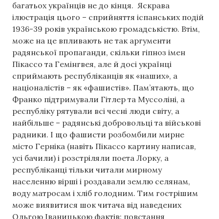
багатьох українців не до кінця. Яскрава
ілюстрація цього – сприйняття іспанських подій
1936-39 років українською громадськістю. Втім,
може на це впливають не так аргументи
радянської пропаганди, скільки гіпноз імен
Пікассо та Гемінгвея, але й досі українці
сприймають республіканців як «наших», а
націоналістів – як «фашистів». Пам’ятають, що
Франко підтримували Гітлер та Муссоліні, а
республіку рятували всі чесні люди світу, а
найбільше – радянські добровольці та військові
радники. І що фашисти розбомбили мирне
місто Герніка (навіть Пікассо картину написав,
усі бачили) і розстріляли поета Лорку, а
республіканці тільки читали мирному
населенню вірші і роздавали землю селянам,
воду матросам і хліб голодним. Тим гострішим
може виявитися шок читача від наведених
Ольгою Іваницькою фактів: повстання