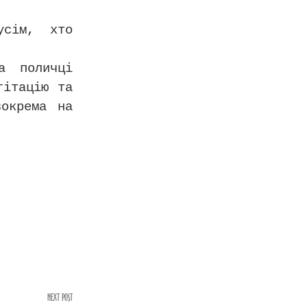
усім, хто
а поличці
гітацію та
зокрема на
NEXT POST