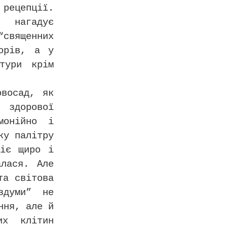
рецепції.
о нагадує
“священних
орів, а у
тури крім
овосад, як
 здорової
монійно і
ку палітру
міє щиро і
алася. Але
та світова
здуми” не
ння, але й
их клітин