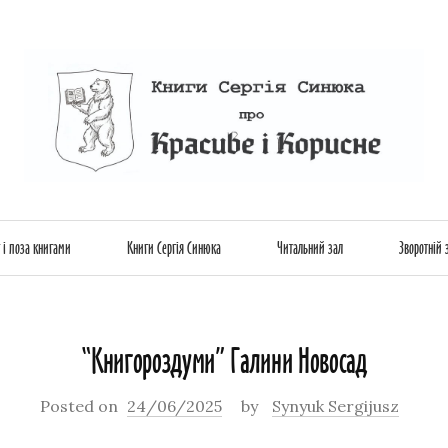
Skip
 і поза книгами
Книги Сергія Синюка
Читальний зал
Зворотній 
to
“Книгороздуми” Галини Новосад
content
Posted on
24/06/2025
by
Synyuk Sergijusz