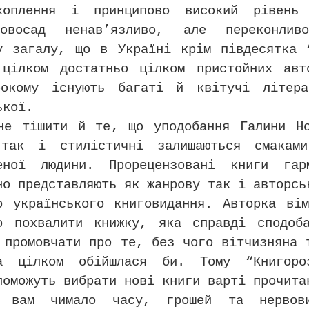
хоплення і принципово високий рівень 
овосад ненав’язливо, але переконлив
у загалу, що в Україні крім півдесятка 
 цілком достатньо цілком пристойних авт
рокому існують багаті й квітучі літера
ької.
не тішити й те, що уподобання Галини Н
 так і стилістичні залишаються смаками
женої людини. Прорецензовані книги гар
но представляють як жанрову так і авторсь
о українського книговидання. Авторка ві
о похвалити книжку, яка справді сподоб
 промовчати про те, без чого вітчизняна 
ра цілком обійшлася би. Тому “Книгоро
поможуть вибрати нові книги варті прочита
ь вам чимало часу, грошей та нервов