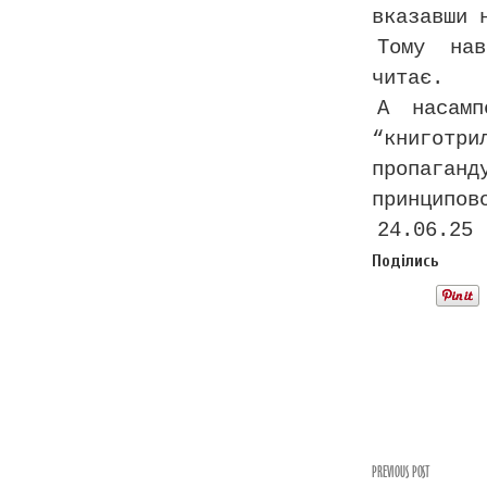
вказавши 
Тому нав
читає.
А насамп
“книготри
пропаганд
принципов
24.06.25
Поділись
PREVIOUS POST