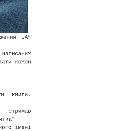
ження UA”
 написаних
тати кожен
ти книги,
 отримав
ятка”
ного імені