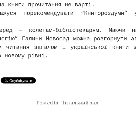
на книги прочитання не варті.
ажуся порекомендувати “Книгороздуми” 
еред — колегам-бібліотекарям. Маючи н
логію” Галини Новосад можна розгорнути а
у читання загалом і української книги 
о новому рівні.
Posted in
Читальний зал