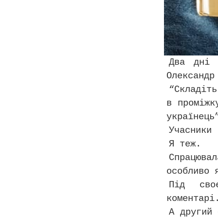
Два дні 
Олександр
“Складіть
в проміжк
українець
Учасники 
Я теж.
Спрацюва
особливо 
Під сво
коментарі
А другий 