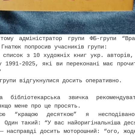
тому адміністратор групи ФБ-групи “Вра
 Гнатюк попросив учасників групи:
 список з 10 художніх книг укр. авторів,
у 1991-2025, які ви переконані має прочи
”
групи відгукнулися досить оперативно.
ла бібліотекарська звичка рекомендува
якщо мене про це просять.
єю “кращою десяткою” я несподівано
. Один такий: “У вас найоригінальніша дес
— насправді досить моторошний: “ого, жод