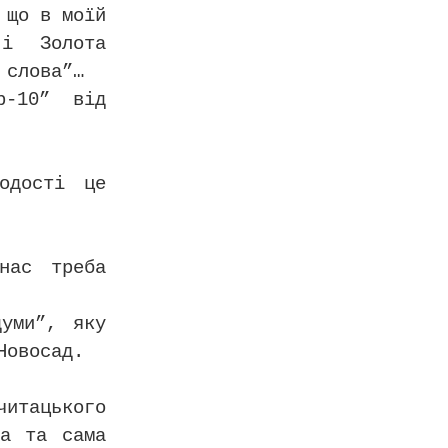
 що в моїй
 і Золота
 слова”…
р-10” від
одості це
нас треба
думи”, яку
Новосад.
тацького
а та сама