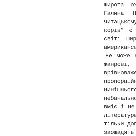
широта о
Галина Н
читацьком
корів” є
світі ши
американс
Не може 
жанрові,
врівнова
пропорцій
нинішньог
небанальн
вміє і не
літерату
тільки до
заощадят