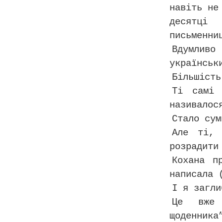
навіть не
десятці 
письменни
Вдумливо
українськ
Більшість
Ті самі 
називалос
Стало сум
Але ті, 
розрадити
Кохана п
написала 
І я загли
Це вже 
щоденник