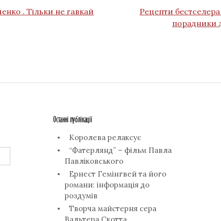
енко . Тільки не гавкай
Рецепти бестселера
порадники д
Останні публікації
Королева релаксує
“Фатерлянд” – фільм Павла
Павліковського
Ернест Гемінгвей та його
романи: інформація до
роздумів
Творча майстерня сера
Вальтера Скотта