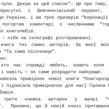
 чула. Дякую за цей список”. Це при тому,
присутні і Шевченківський лауреат,
ця України, і аж троє призерів “Коронації
 погортав коментарі з численними “то
их книголюбів.
 — ніби на склографі розтиражовані.
книги тих самих авторів. За моєї мол
я “Та сама пісочниця”.
но.
хто нас справді любить, знають коли 
 і навіть — як саме розрадити найкраще.
ривезла примірник нової книги “Книгороз
(і підписала примірничок для нас) Галина 
бився.
третя книжка авторки у жанрі “чи
а”. Приємно, що й новій книзі притаманн