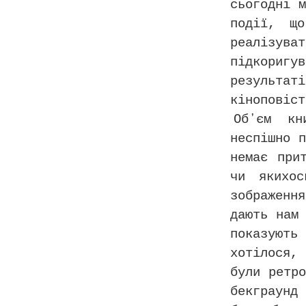
сьогодні 
події, щ
реалізув
підкориг
результа
кіноповіст
Обʼєм кн
неспішно 
немає при
чи якихос
зображенн
дають нам
показують
хотілося,
були ретр
бекграунд