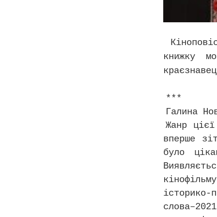
Кінопові
книжку мо
краєзнавец
***
Галина Но
Жанр цієї
вперше зі
було цік
Виявляєть
кінофіль
історико-
слова–20