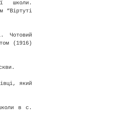
ої школи.
м “Віртуті
і. Чотовий
том (1916)
скви.
тівці, який
школи в с.