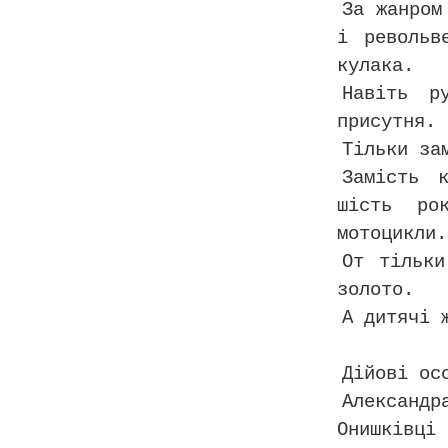
За жанром
і револьв
кулака.
Навіть р
присутня.
Тільки за
Замість 
шість ро
мотоцикли.
От тільки
золото.
А дитячі 
Дійові ос
Александ
Онишківц