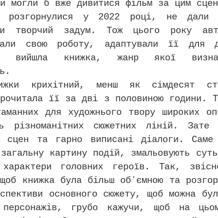
ми могли б вже дивитися фільм за цим сцен
о розгорнулися у 2022 році, не дали м
ати творчий задум. Тож цього року авт
ували свою роботу, адаптували її для 
ті вийшла книжка, жанр якої визн
ь.
ижки крихітний, менш як сімдесят ст
прочитала її за дві з половиною години. Т
таманних для художнього твору широких оп
ь різноманітних сюжетних ліній. Зате
я сцен та гарно виписані діалоги. Саме
 загальну картину подій, змальовують суть
 характери головних героїв. Так, звіс
 щоб книжка була більш обʼємною та розгор
оспективи основного сюжету, щоб можна бул
 персонажів, грубо кажучи, щоб на цьо