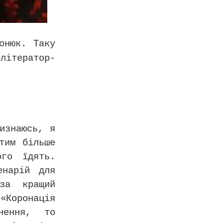
онюк. Таку
літератор-
изнаюсь, я
тим більше
го їдять.
енарій для
за кращий
«Коронація
нення, то