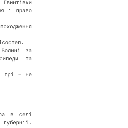
. Гвинтівки
ня і право
походження
ісостеп.
 Волині за
сипеди та
й грі – не
ера в селі
губернії.