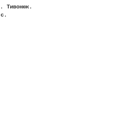
. Тивонюк.
 с.