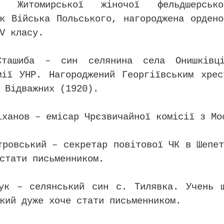
ця Житомирської жіночої фельдшерськ
ик Війська Польського, нагороджена ордено
V класу.
Сташиба – син селянина села Онишківц
мії УНР. Нагороджений Георгіївським хрес
 Відважних (1920).
іханов – емісар Чрєзвичайної комісії з Мо
тровський – секретар повітової ЧК в Шепе
стати письменником.
ук – селянський син с. Тилявка. Учень 
кий дуже хоче стати письменником.