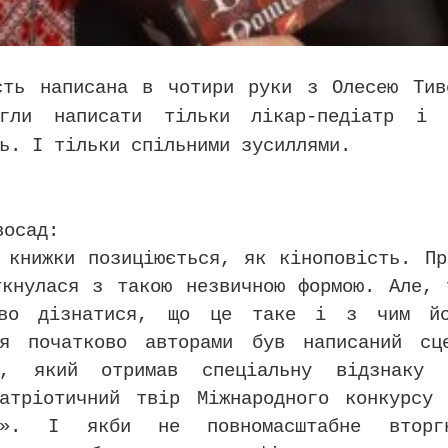
сть написана в чотири руки з Олесею Тив
гли написати тільки лікар-педіатр і 
ь. І тільки спільними зусиллями.
восад:
 книжки позиціюється, як кіноповість. Пр
ткнулася з такою незвичною формою. Але, 
аво дізнатися, що це таке і з чим йо
ся початково авторами був написаний сц
му, який отримав спеціальну відзнаку 
патріотичний твір Міжнародного конкурсу 
21». І якби не повномасштабне вторг