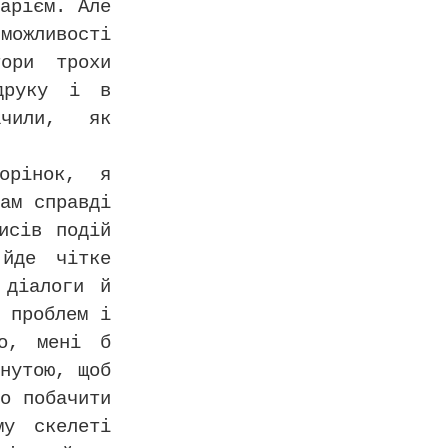
арієм. Але
ожливості
ори трохи
друку і в
ачили, як
орінок, я
ам справді
исів подій
 йде чітке
 діалоги й
 проблем і
но, мені б
нутою, щоб
о побачити
му скелеті