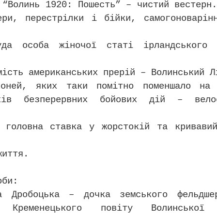
 “Волинь 1920: Пошесть” – чистий вестерн
ери, перестрілки і бійки, самогоноварін
уда особа жіночої статі ірландського 
мість американських прерій – Волинський Л
коней, яких таки помітно поменшало на
ків безперервних бойових дій – вело
 головна ставка у жорстокій та кривави
життя.
оби:
ра Дробоцька – дочка земського фельдш
і Кременецького повіту Волинської 