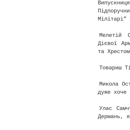
Випускни
Підпоручн
Мілітарі” 
Мелетій 
Дієвої Ар
та Хрестом
Товариш Т
Микола Ос
дуже хоче 
Улас Самч
Дермань, я