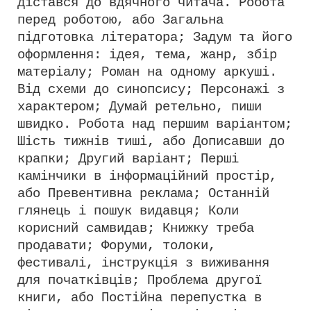
дістався до вдячного читача. Робота
перед роботою, або Загальна
підготовка літератора; Задум та його
оформлення: ідея, тема, жанр, збір
матеріалу; Роман на одному аркуші.
Від схеми до синопсису; Персонажі з
характером; Думай ретельно, пиши
швидко. Робота над першим варіантом;
Шість тижнів тиші, або Дописавши до
крапки; Другий варіант; Перші
камінчики в інформаційний простір,
або Превентивна реклама; Останній
глянець і пошук видавця; Коли
корисний самвидав; Книжку треба
продавати; Форуми, толоки,
фестивалі, інструкція з виживання
для початківців; Проблема другої
книги, або Постійна перепустка в