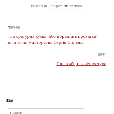
Posted in
Зворотній зв'язок
PREVIOUS POST
«Літературна кухня, або порадник прозаїка-
початківця» авторства Сергія Синюка
NEXT POST
Наша «бідна» література
Пошук
Пошук: