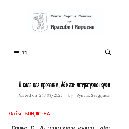
Пошук:
Menu
Skip
to
Школа для прозаїків, Або ази літературної кухні
content
Posted on
24/03/2025
by
Synyuk Sergijusz
Юлія БОНДЮЧНА
Синюк С. Літературна кухня, або