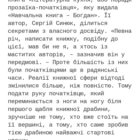
книга «Літературна кухня, або Поради
прозаїка-початківця», яку видала
«Навчальна книга – Богдан». Її
автор, Сергій Синюк, ділиться
секретами з власного досвіду. «Певна
річ, написати книжку, подібну до
цієї, мав би не я, а хтось із
маститих авторів, – зазначив він у
передмові. – Проте більшість із них
були початківцями ще в радянські
часи. Реалії книжної сфери відтоді
змінилися більше, ніж повністю. Тому
подати руку початківцю, який
переминається з ноги на ногу біля
першого щабля книжної драбини,
зручніше не тому, хто вже стоїть на
її вершині, а тому, хто саме зробив
тією драбиною найважчі стартові