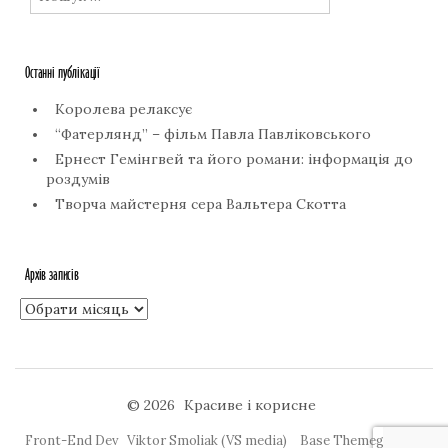
Останні публікації
Королева релаксує
“Фатерлянд” – фільм Павла Павліковського
Ернест Гемінгвей та його романи: інформація до
роздумів
Творча майстерня сера Вальтера Скотта
Архів записів
Архів
записів
© 2026
Красиве і корисне
Front-End Dev
Viktor Smoliak (VS media)
Base Themegraphy